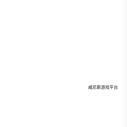
13594780306
NG·28@aglaoge.vip
礼拜一 - 礼拜五: 9.00am-4.00pm
Copyright © 2026 - All Rights Reserved
威尼斯游戏平台
.
SiteMap
威尼斯游戏平台官方网站
威尼斯游戏平台手机版入口
威尼斯游戏平台手机版官网
威尼斯游戏平台Web网页版
威尼斯游戏平台app下载地址
九游会 (JYH)官网 - 官方登录入口
九游娱乐游戏大厅 | 热门手游推荐 | 官方榜单每日更新