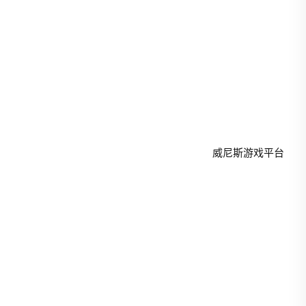
NG·28@aglaoge.vip
礼拜一 - 礼拜五: 9.00am-4.00pm
Copyright © 2026 - All Rights Reserved
威尼斯游戏平台
.
SiteMap
威尼斯游戏平台官方网站
威尼斯游戏平台手机版入口
威尼斯游戏平台手机版官网
威尼斯游戏平台Web网页版
威尼斯游戏平台app下载地址
九游会 (JYH)官网 - 官方登录入口
九游娱乐游戏大厅 | 热门手游推荐 | 官方榜单每日更新
J9·九游会「中国」官方网站
九游App官方下载-随时随地畅玩游戏
J9九游会·(中国)登录入口