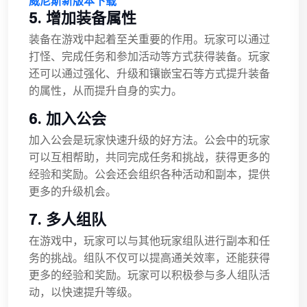
威尼斯新版本下载
5. 增加装备属性
装备在游戏中起着至关重要的作用。玩家可以通过
打怪、完成任务和参加活动等方式获得装备。玩家
还可以通过强化、升级和镶嵌宝石等方式提升装备
的属性，从而提升自身的实力。
6. 加入公会
加入公会是玩家快速升级的好方法。公会中的玩家
可以互相帮助，共同完成任务和挑战，获得更多的
经验和奖励。公会还会组织各种活动和副本，提供
更多的升级机会。
7. 多人组队
在游戏中，玩家可以与其他玩家组队进行副本和任
务的挑战。组队不仅可以提高通关效率，还能获得
更多的经验和奖励。玩家可以积极参与多人组队活
动，以快速提升等级。